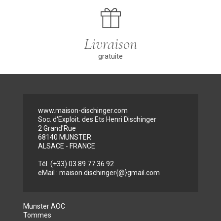
Chronopost®.
carteBleue,
dès 90 € d’achat !
Chronofresh®
Maestro) ou par
vous garantie un
PayPal).
respect total de la
chaine du froid,
Livraison
un respect de
l’intégrité des
gratuite
produits et un
respect des
délais de
livraison à
domicile en
moins de
24H/48H.
www.maison-dischinger.com
Soc. d'Exploit. des Ets Henri Dischinger
2 Grand'Rue
68140 MUNSTER
ALSACE - FRANCE
Tél. (+33) 03 89 77 36 92
eMail : maison.dischinger{@}gmail.com
Munster AOC
Tommes