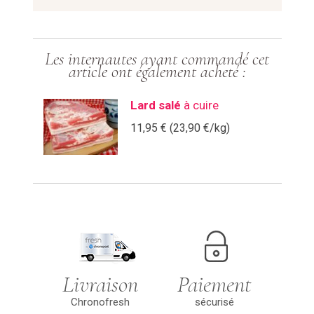
Les internautes ayant commandé cet
article ont également acheté :
Lard salé
à cuire
11,95 € (23,90 €/kg)
Livraison sur
Paiements ultra
toute la France
sécurisés et à
Métropolitaine
votre convenance
avec
! (choisissez de
Chronofresh®, le
payer soit par
nouveau service
carte bancaire
Livraison
Paiement
de livraison
(carte bleue, Visa,
express de
Visa Electron,
Chronofresh
sécurisé
produit frais de
Mastercard, e-
Livraison offerte