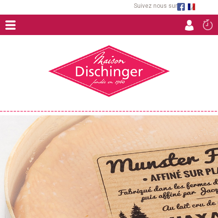
Suivez nous sur
ACCUEIL
FROMAGES FERMIERS
RACLETTES ET FONDUES
CHARCUTERIES ARTISANALES
TOURTES
SPÉCIALITÉS CULINAIRES D'ALSACE
EPICERIE FINE