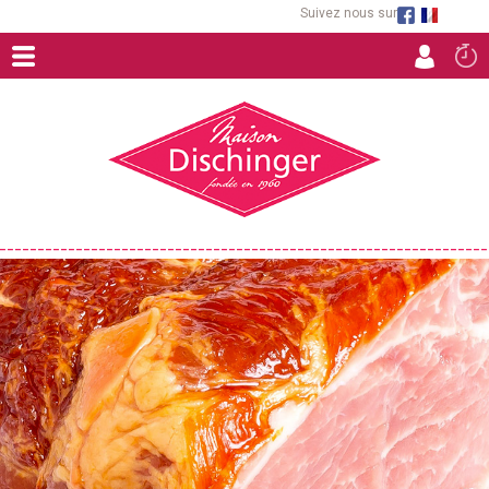
Suivez nous sur
ACCUEIL
FROMAGES FERMIERS
RACLETTES ET FONDUES
CHARCUTERIES ARTISANALES
TOURTES
SPÉCIALITÉS CULINAIRES D'ALSACE
EPICERIE FINE