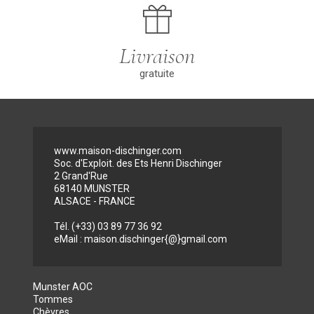
dès 90 € d’achat !
Chronofresh®
Maestro) ou par
vous garantie un
PayPal).
respect total de la
chaine du froid,
Livraison
un respect de
l’intégrité des
gratuite
produits et un
respect des
délais de
livraison à
domicile en
moins de
24H/48H.
www.maison-dischinger.com
Soc. d'Exploit. des Ets Henri Dischinger
2 Grand'Rue
68140 MUNSTER
ALSACE - FRANCE
Tél. (+33) 03 89 77 36 92
eMail : maison.dischinger{@}gmail.com
Munster AOC
Tommes
Chèvres