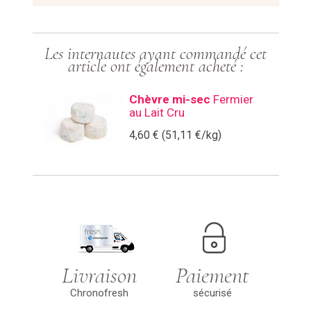
Les internautes ayant commandé cet
article ont également acheté :
Chèvre mi-sec
Fermier
au Lait Cru
4,60 € (51,11 €/kg)
Livraison sur
Paiements ultra
toute la France
sécurisés et à
Métropolitaine
votre convenance
avec
! (choisissez de
Chronofresh®, le
payer soit par
nouveau service
carte bancaire
Livraison
Paiement
de livraison
(carte bleue, Visa,
express de
Visa Electron,
Chronofresh
sécurisé
produit frais de
Mastercard, e-
Livraison offerte
Chronopost®.
carteBleue,