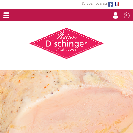
Suivez nous sur
ACCUEIL
FROMAGES FERMIERS
RACLETTES ET FONDUES
CHARCUTERIES ARTISANALES
TOURTES
SPÉCIALITÉS CULINAIRES D'ALSACE
EPICERIE FINE